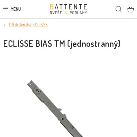
Přejít
Hleda
na
obsah
Příslušenství ECLISSE
DVEŘE
ECLISSE BIAS TM (jednostranný)
SMRKOVÉ DVEŘE
PODLAHY
LIŠTY A DEKORAČNÍ PRVKY
NÁSTĚNNÉ PANELY
SKRYTÉ ZÁRUBNĚ
STAVEBNÍ POUZDRA