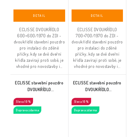
ECLISSE DVOUKŘÍDLO
ECLISSE DVOUKŘÍDLO
600+600/1970 do ZDI -
700+700/1970 do ZDI -
dvoukřídlé stavební pouzdro
dvoukřídlé stavební pouzdro
pro instalaci do zděné
pro instalaci do zděné
příčky, kdy se dvě dveřní
příčky, kdy se dvě dveřní
křídla zavírají proti sobě, je
křídla zavírají proti sobě, je
vhodné pro novostavby i...
vhodné pro novostavby i...
ECLISSE stavební pouzdro
ECLISSE stavební pouzdro
DVOUKŘÍDLO
DVOUKŘÍDLO
800+800/1970 do ZDI
900+900/1970 do ZDI
10 %
10 %
Doprava zdarma
Doprava zdarma