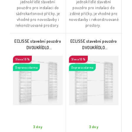
jednokřídlé stavební
jednokřídlé stavební
pouzdro pro instalaci do
pouzdro pro instalaci do
sádrokartonové příčky, je
zděné příčky, je vhodné pro
vhodné pro novostavby i
novostavby i rekonstruované
rekonstruované prostory.
prostory.
ECLISSE stavební pouzdro
ECLISSE stavební pouzdro
DVOUKŘÍDLO
DVOUKŘÍDLO
600+600/1970 do ZDI
700+700/1970 do ZDI
10 %
10 %
Doprava zdarma
Doprava zdarma
3 dny
3 dny