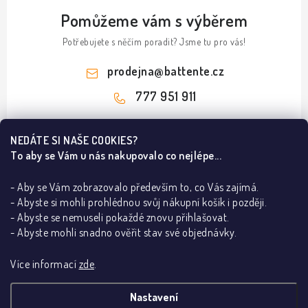
Pomůžeme vám s výběrem
Potřebujete s něčím poradit? Jsme tu pro vás!
prodejna
@
battente.cz
777 951 911
Z
NEDÁTE SI NAŠE COOKIES?
á
To aby se Vám u nás nakupovalo co nejlépe...
Informace pro vás
p
a
- Aby se Vám zobrazovalo především to, co Vás zajímá.
B2B
Ze světa dveří a podlah
- Abyste si mohli prohlédnou svůj nákupní košík i později.
t
REALIZACE
- Abyste se nemuseli pokaždé znovu přihlašovat.
í
Dřevěné podlahy v Praze – ESCO a BARLINEK
Kontakty
Poradna
- Abyste mohli snadno ověřit stav své objednávky.
Lakované dveře dle RAL dodají interiéru eleganci
O nás
Jak poznám pravé a levé dveře
Za pár korun DVEŘE vystřelené do VESMÍRU!
Více informací
zde
.
Showroom BATTENTE
Proč s námi
Jak vybrat bezpečnostní kliku
Mýty a fakta o výplních interiérových dveří
Vrácení, výměna zboží
Adresa showroomu:
Kliky na dveře
Stropní lišty
Dveřní kování
Bezfalcové dveře
Nastavení
Co je stavební pouzdro
Nová kolekce ultramatných podlah - Spirit Soul
Obchodní podmínky