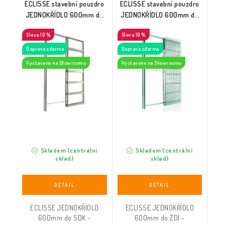
ECLISSE stavební pouzdro
ECLISSE stavební pouzdro
JEDNOKŘÍDLO 600mm do
JEDNOKŘÍDLO 600mm do
SDK
ZDI
10 %
10 %
Doprava zdarma
Doprava zdarma
Vystaveno na Showroomu
Vystaveno na Showroomu
Skladem (centrální
Skladem (centrální
sklad)
sklad)
ECLISSE JEDNOKŘÍDLO
ECLISSE JEDNOKŘÍDLO
600mm do SDK -
600mm do ZDI -