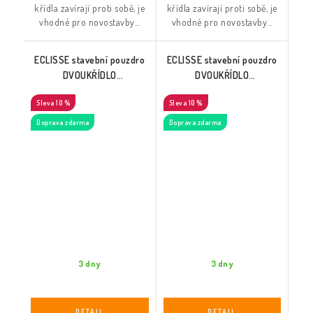
křídla zavírají proti sobě, je
křídla zavírají proti sobě, je
vhodné pro novostavby...
vhodné pro novostavby...
ECLISSE stavební pouzdro
ECLISSE stavební pouzdro
DVOUKŘÍDLO
DVOUKŘÍDLO
600+600/1970 do SDK
700+700/1970 do SDK
10 %
10 %
Doprava zdarma
Doprava zdarma
3 dny
3 dny