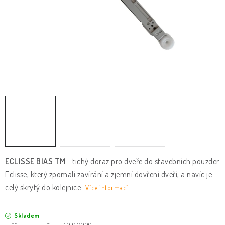
KLIKY & KOVÁNÍ
B2B
REALIZACE
Kontakty
O nás
Proč s námi
Vrácení, výměna zboží
Obchodní podmínky
Reklamační řád
Posuzování Jakosti
GDPR
FAQ
ECLISSE BIAS TM
- tichý doraz pro dveře do stavebních pouzder
Eclisse, který zpomalí zavírání a zjemní dovření dveří, a navíc je
celý skrytý do kolejnice.
Více informací
Skladem