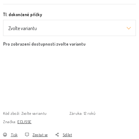
Tl. dokončené příčky
Kód zboží:
Zvolte variantu
Záruka
:
12 roků
Značka:
ECLISSE
Tisk
Zeptat se
Sdílet