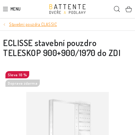
Přejít
Hleda
na
obsah
Stavební pouzdra CLASSIC
DVEŘE
ECLISSE stavební pouzdro
SMRKOVÉ DVEŘE
TELESKOP 900+900/1970 do ZDI
PODLAHY
LIŠTY A DEKORAČNÍ PRVKY
10 %
Doprava zdarma
NÁSTĚNNÉ PANELY
SKRYTÉ ZÁRUBNĚ
STAVEBNÍ POUZDRA