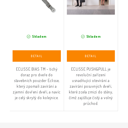
Skladem
Skladem
ECLISSE BIAS TM - tichý
ECLISSE PUSH&PULL je
doraz pro dveře do
revoluční zařízení
stavebních pouzder Eclisse,
usnadňující otevírání a
který zpomalí zavírání a
zavírání posuvných dveří,
zjemní dovření dveří, a navíc
které zcela zmizí do stěny,
je celý skrytý do kolejnice.
čímž zajišťuje čistý a volný
průchod.