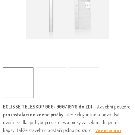
KLIKY & KOVÁNÍ
B2B
REALIZACE
Kontakty
O nás
Proč s námi
Vrácení, výměna zboží
Obchodní podmínky
Reklamační řád
Posuzování Jakosti
GDPR
FAQ
ECLISSE TELESKOP 900+900/1970 do ZDI
- stavební pouzdro
pro instalaci do zděné příčky
, které elegantně schová dvě
dveřní křídla, pohybující se teleskopicky za sebou, do jedné
kapsy, takže stavebně postačí jedno pouzdro.
Více informací