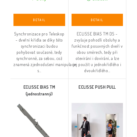
Synchronizace pro Teleskop
ECLISSE BIAS TM DS -
- dveřní křídla se díky této
zvyšuje pohodlí obsluhy a
synchronizaci budou
funkčnost posuvných dveří v
pohybovat současně, tedy
obou směrech, tedy při
synchronně, za sebou, což
otevírání i dovírání, a lze
znamená zjednodušení manipulace
jej použít u jednokřídlého i
s...
dvoukřídlého...
ECLISSE BIAS TM
ECLISSE PUSH PULL
(jednostranný)