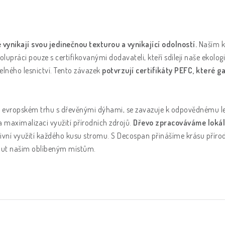
ynikají svou jedinečnou texturou a vynikající odolností.
Naším k
lupráci pouze s certifikovanými dodavateli, kteří sdílejí naše ekolo
elného lesnictví. Tento závazek
potvrzují certifikáty PEFC, které ga
 na evropském trhu s dřevěnými dýhami, se zavazuje k odpovědnému 
 maximalizaci využití přírodních zdrojů.
Dřevo zpracováváme lokáln
ektivní využití každého kusu stromu. S Decospan přinášíme krásu přír
nout našim oblíbeným místům.