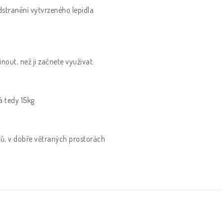
dstranění vytvrzeného lepidla
out, než ji začnete využívat.
á tedy 15kg
ců, v dobře větraných prostorách