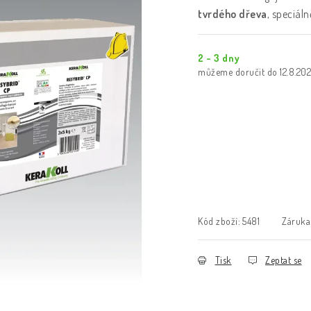
tvrdého dřeva
, speciál
2 - 3 dny
12.8.20
Kód zboží:
5481
Záruka
Tisk
Zeptat se