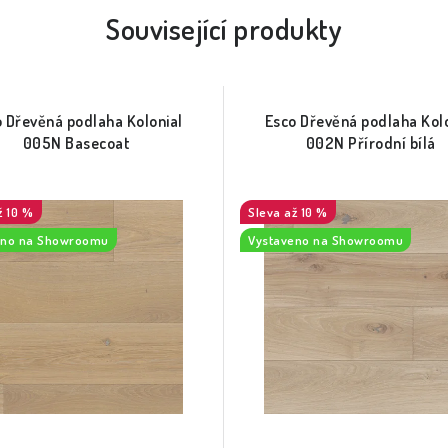
Související produkty
 Dřevěná podlaha Kolonial
Esco Dřevěná podlaha Kolo
005N Basecoat
002N Přírodní bílá
ž 10 %
až 10 %
eno na Showroomu
Vystaveno na Showroomu