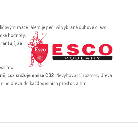
líčovým materiálem je
pečlivě vybrané dubové dřevo,
gické hodnoty,
rantují, že
lesnímu
ě, což snižuje emise CO2.
Nevyhovující rozměry dřeva
odního dřeva do každodenních prostor, a tím