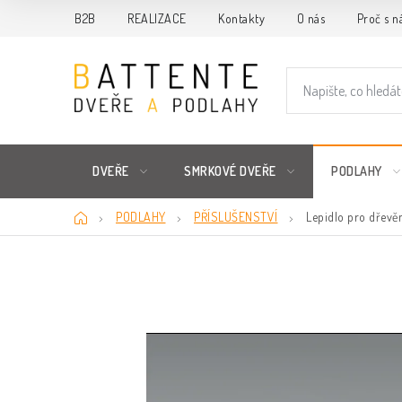
Přejít
B2B
REALIZACE
Kontakty
O nás
Proč s n
na
obsah
DVEŘE
SMRKOVÉ DVEŘE
PODLAHY
Domů
PODLAHY
PŘÍSLUŠENSTVÍ
Lepidlo pro dřevě