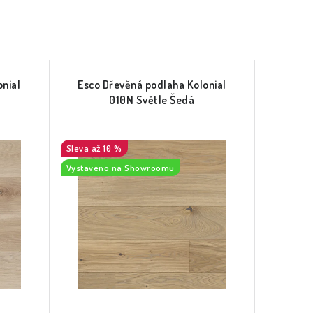
nial
Esco Dřevěná podlaha Kolonial
010N Světle Šedá
až 10 %
Vystaveno na Showroomu