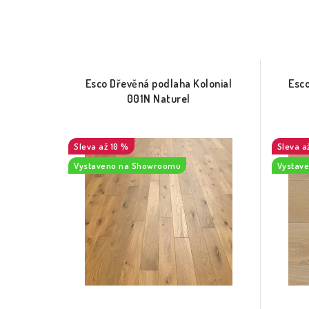
Esco Dřevěná podlaha Kolonial
Esco
001N Naturel
až 10 %
a
Vystaveno na Showroomu
Vystav