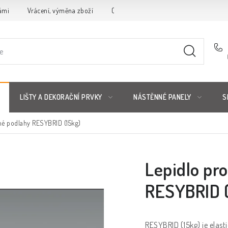
ámi
Vrácení, výměna zboží
Obchodní podmínky
Reklamační 
LIŠTY A DEKORAČNÍ PRVKY
NÁSTĚNNÉ PANELY
S
né podlahy RESYBRID (15kg)
Lepidlo pr
RESYBRID (
RESYBRID (15kg) je elast