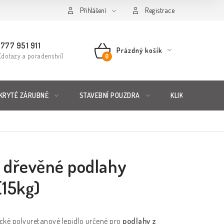
řád
Posuzování Jakosti
Přihlášení
GDPR
FAQ
Registrace
777 951 911
Prázdný košík
(dotazy a poradenství)
NÁKUPNÍ
KOŠÍK
KRYTÉ ZÁRUBNĚ
STAVEBNÍ POUZDRA
KLIKY & KOVÁNÍ
o dřevěné podlahy
15kg)
ické polyuretanové lepidlo určené pro
podlahy z