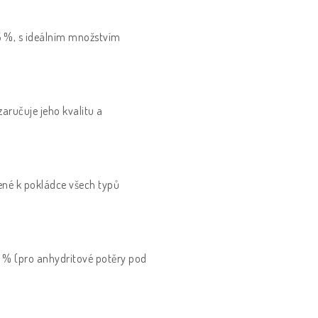
 65 %, s ideálním množstvím
aručuje jeho kvalitu a
ené k pokládce všech typů
3 % (pro anhydritové potěry pod