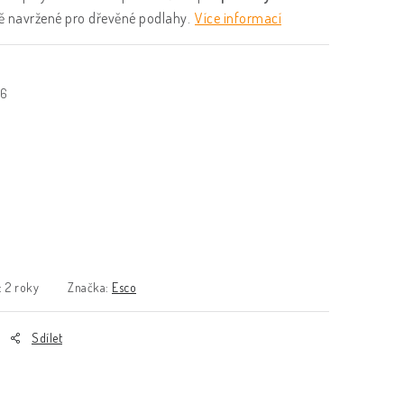
ně navržené pro dřevěné podlahy.
Více informací
26
:
2 roky
Značka:
Esco
Sdílet