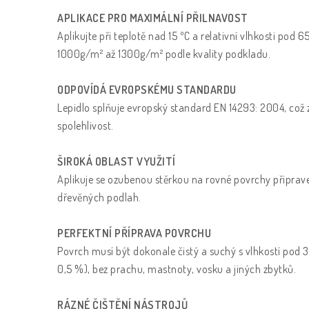
APLIKACE PRO MAXIMÁLNÍ PŘILNAVOST
Aplikujte při teplotě nad 15 ºC a relativní vlhkosti pod
1000g/m² až 1300g/m² podle kvality podkladu.
ODPOVÍDÁ EVROPSKÉMU STANDARDU
Lepidlo splňuje evropský standard EN 14293: 2004, což z
spolehlivost.
ŠIROKÁ OBLAST VYUŽITÍ
Aplikuje se ozubenou stěrkou na rovné povrchy připrav
dřevěných podlah.
PERFEKTNÍ PŘÍPRAVA POVRCHU
Povrch musí být dokonale čistý a suchý s vlhkostí pod 
0,5 %), bez prachu, mastnoty, vosku a jiných zbytků.
RÁZNÉ ČIŠTĚNÍ NÁSTROJŮ