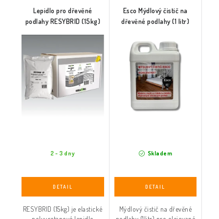
Lepidlo pro dřevěné
Esco Mýdlový čistič na
podlahy RESYBRID (15kg)
dřevěné podlahy (1 litr)
2 - 3 dny
Skladem
RESYBRID (15kg) je elastické
Mýdlový čistič na dřevěné
polyuretanové lepidlo
podlahy (1litr) pro olejované