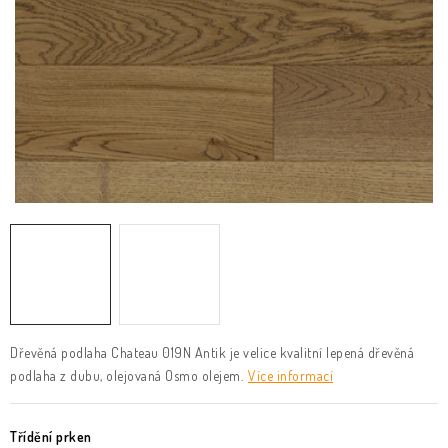
KLIKY & KOVÁNÍ
B2B
REALIZACE
Kontakty
O nás
Proč s námi
Vrácení, výměna zboží
Obchodní podmínky
Reklamační řád
Posuzování Jakosti
GDPR
FAQ
Dřevěná podlaha Chateau 019N Antik je velice kvalitní lepená dřevěná
podlaha z dubu, olejovaná Osmo olejem.
Více informací
Třídění prken