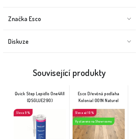
Značka
 Esco
Diskuze
Související produkty
Quick Step Lepidlo One4All
Esco Dřevěná podlaha
(QSGLUE290)
Kolonial 001N Naturel
9 %
až 10 %
Vystaveno na Showroomu