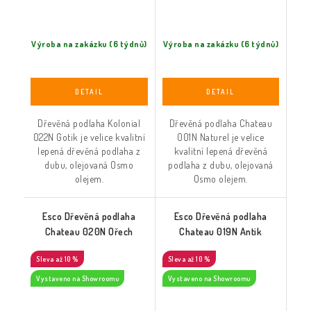
Výroba na zakázku (6 týdnů)
Výroba na zakázku (6 týdnů)
Dřevěná podlaha Kolonial
Dřevěná podlaha Chateau
022N Gotik je velice kvalitní
001N Naturel je velice
lepená dřevěná podlaha z
kvalitní lepená dřevěná
dubu, olejovaná Osmo
podlaha z dubu, olejovaná
olejem.
Osmo olejem.
Esco Dřevěná podlaha
Esco Dřevěná podlaha
Chateau 020N Ořech
Chateau 019N Antik
až 10 %
až 10 %
Vystaveno na Showroomu
Vystaveno na Showroomu