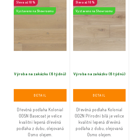
až 10 %
až 10 %
Vystaveno na Showroomu
Vystaveno na Showroomu
Výroba na zakázku (6 týdnů)
Výroba na zakázku (6 týdnů)
Dřevěná podlaha Kolonial
Dřevěná podlaha Kolonial
005N Basecoat je velice
002N Přírodní bílá je velice
kvalitní lepená dřevěná
kvalitní lepená dřevěná
podlaha z dubu, olejovaná
podlaha z dubu, olejovaná
Osmo olejem.
Osmo olejem.