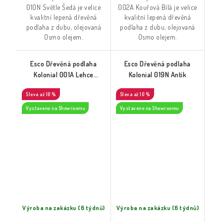
010N Světle Šedá je velice
002A Kouřová Bílá je velice
kvalitní lepená dřevěná
kvalitní lepená dřevěná
podlaha z dubu, olejovaná
podlaha z dubu, olejovaná
Osmo olejem.
Osmo olejem.
Esco Dřevěná podlaha
Esco Dřevěná podlaha
Kolonial 001A Lehce
Kolonial 019N Antik
Kouřová
až 10 %
až 10 %
Vystaveno na Showroomu
Vystaveno na Showroomu
Výroba na zakázku (6 týdnů)
Výroba na zakázku (6 týdnů)