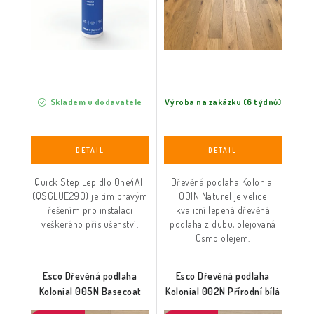
Skladem u dodavatele
Výroba na zakázku (6 týdnů)
Quick Step Lepidlo One4All
Dřevěná podlaha Kolonial
(QSGLUE290) je tím pravým
001N Naturel je velice
řešením pro instalaci
kvalitní lepená dřevěná
veškerého příslušenství.
podlaha z dubu, olejovaná
Osmo olejem.
Esco Dřevěná podlaha
Esco Dřevěná podlaha
Kolonial 005N Basecoat
Kolonial 002N Přírodní bílá