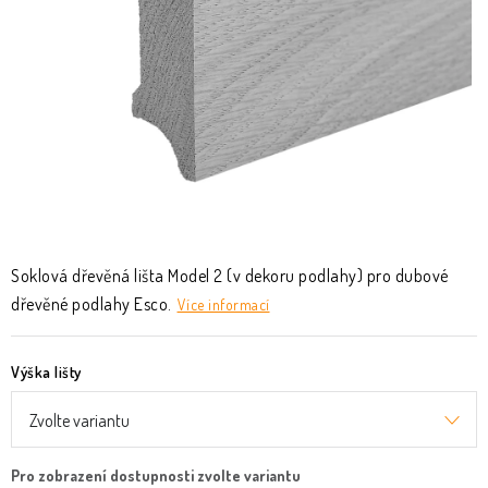
KLIKY & KOVÁNÍ
B2B
REALIZACE
Kontakty
O nás
Proč s námi
Vrácení, výměna zboží
Obchodní podmínky
Reklamační řád
Posuzování Jakosti
GDPR
FAQ
Soklová dřevěná lišta Model 2 (v dekoru podlahy) pro dubové
dřevěné podlahy Esco.
Více informací
Výška lišty