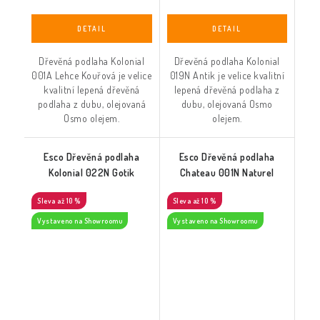
Dřevěná podlaha Kolonial
Dřevěná podlaha Kolonial
001A Lehce Kouřová je velice
019N Antik je velice kvalitní
kvalitní lepená dřevěná
lepená dřevěná podlaha z
podlaha z dubu, olejovaná
dubu, olejovaná Osmo
Osmo olejem.
olejem.
Esco Dřevěná podlaha
Esco Dřevěná podlaha
Kolonial 022N Gotik
Chateau 001N Naturel
až 10 %
až 10 %
Vystaveno na Showroomu
Vystaveno na Showroomu