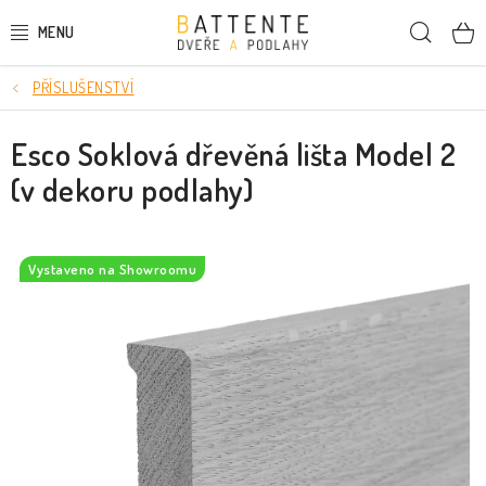
Přejít
Hleda
na
obsah
PŘÍSLUŠENSTVÍ
DVEŘE
Esco Soklová dřevěná lišta Model 2
SMRKOVÉ DVEŘE
(v dekoru podlahy)
PODLAHY
LIŠTY A DEKORAČNÍ PRVKY
Vystaveno na Showroomu
NÁSTĚNNÉ PANELY
SKRYTÉ ZÁRUBNĚ
STAVEBNÍ POUZDRA