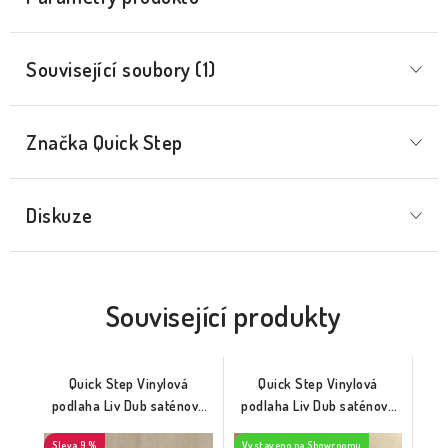
Související soubory (1)
Značka
 Quick Step
Diskuze
Související produkty
Quick Step Vinylová
Quick Step Vinylová
podlaha Liv Dub saténový
podlaha Liv Dub saténový
šedobéžový (SGSPC20317)
střední přírodní
9 %
Vystaveno na Showroomu