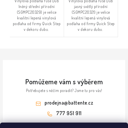
Vinylová podlaha Fuse Dub
Vinylová podlaha Fuse Dub
lněný střední přírodní
jasný světlý přírodní
(SGMPC20329) je velice
(SGMPC20321) je velice
kvalitní lepená vinylová
kvalitní lepená vinylová
podlaha od firmy Quick Step
podlaha od firmy Quick Step
v dekoru dubu.
v dekoru dubu.
Pomůžeme vám s výběrem
Potřebujete s něčím poradit? Jsme tu pro vás!
prodejna
@
battente.cz
777 951 911
Z