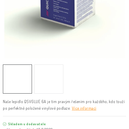
KLIKY & KOVÁNÍ
B2B
REALIZACE
Kontakty
O nás
Proč s námi
Vrácení, výměna zboží
Obchodní podmínky
Reklamační řád
Posuzování Jakosti
GDPR
FAQ
Naše lepidlo QSVGLUE 6A je tím pravým řešením pro každého, kdo touží
po perfektně položené vinylové podlaze.
Více informací
Skladem u dodavatele