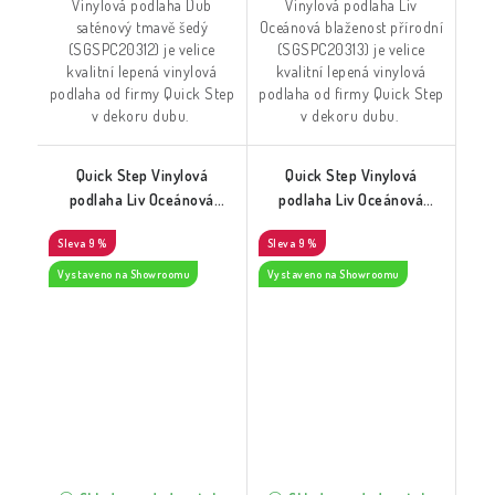
Vinylová podlaha Dub
Vinylová podlaha Liv
saténový tmavě šedý
Oceánová blaženost přírodní
(SGSPC20312) je velice
(SGSPC20313) je velice
kvalitní lepená vinylová
kvalitní lepená vinylová
podlaha od firmy Quick Step
podlaha od firmy Quick Step
v dekoru dubu.
v dekoru dubu.
Quick Step Vinylová
Quick Step Vinylová
podlaha Liv Oceánová
podlaha Liv Oceánová
blaženost šedobéžová
blaženost teplá medová
9 %
9 %
(SGSPC20319)
(SGSPC20314)
Vystaveno na Showroomu
Vystaveno na Showroomu