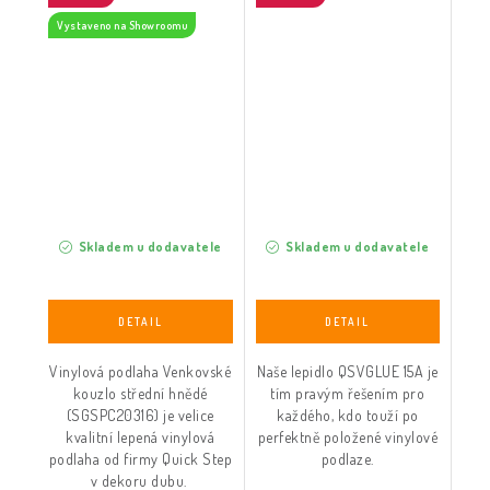
Vystaveno na Showroomu
Skladem u dodavatele
Skladem u dodavatele
Vinylová podlaha Venkovské
Naše lepidlo QSVGLUE 15A je
kouzlo střední hnědé
tím pravým řešením pro
(SGSPC20316) je velice
každého, kdo touží po
kvalitní lepená vinylová
perfektně položené vinylové
podlaha od firmy Quick Step
podlaze.
v dekoru dubu.