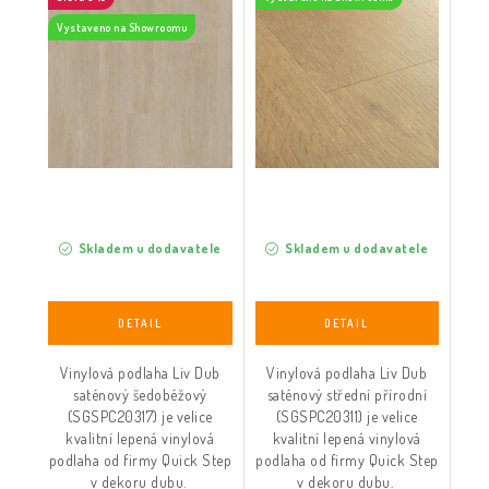
(SGSPC20311)
Vystaveno na Showroomu
Skladem u dodavatele
Skladem u dodavatele
Vinylová podlaha Liv Dub
Vinylová podlaha Liv Dub
saténový šedobéžový
saténový střední přírodní
(SGSPC20317) je velice
(SGSPC20311) je velice
kvalitní lepená vinylová
kvalitní lepená vinylová
podlaha od firmy Quick Step
podlaha od firmy Quick Step
v dekoru dubu.
v dekoru dubu.