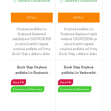
Skladem u dodavatele
Skladem u dodavatele
Vinylová podlaha Liv
Vinylová podlaha Liv
Oceánová blaženost
Oceánová blaženost teplá
šedobéžová (SGSPC20319)
medová (SGSPC20314) je
je velice kvalitní lepená
velice kvalitní lepená
vinylová podlaha od firmy
vinylová podlaha od firmy
Quick Step v dekoru dubu.
Quick Step v dekoru dubu.
Quick Step Vinylová
Quick Step Vinylová
podlaha Liv Oceánová
podlaha Liv Venkovské
blaženost teplá tmavě šedá
kouzlo přírodní
9 %
9 %
(SGSPC20318)
(SGSPC20315)
Vystaveno na Showroomu
Vystaveno na Showroomu