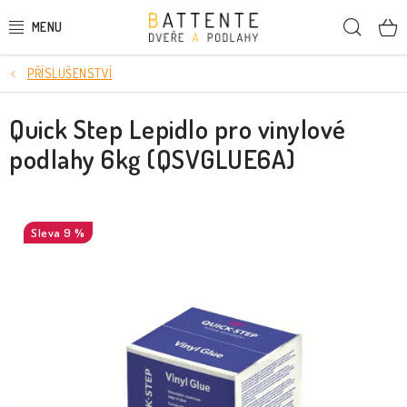
Přejít
Hleda
na
obsah
PŘÍSLUŠENSTVÍ
DVEŘE
Quick Step Lepidlo pro vinylové
SMRKOVÉ DVEŘE
podlahy 6kg (QSVGLUE6A)
PODLAHY
LIŠTY A DEKORAČNÍ PRVKY
9 %
NÁSTĚNNÉ PANELY
SKRYTÉ ZÁRUBNĚ
STAVEBNÍ POUZDRA