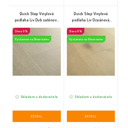
Quick Step Vinylová
Quick Step Vinylová
podlaha Liv Dub saténový
podlaha Liv Oceánová
tmavě šedý (SGSPC20312)
blaženost přírodní
9 %
9 %
(SGSPC20313)
Vystaveno na Showroomu
Vystaveno na Showroomu
Skladem u dodavatele
Skladem u dodavatele