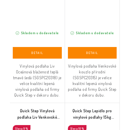
Skladem u dodavatele
Skladem u dodavatele
Vinylová podlaha Liv
Vinylová podlaha Venkovské
Oceánová blaženost teplá
kouzlo přírodní
tmavě šedá (SGSPC20318) je
(SGSPC20315) je velice
velice kvalitní lepená
kvalitní lepená vinylová
vinylová podlaha od firmy
podlaha od firmy Quick Step
Quick Step v dekoru dubu.
v dekoru dubu.
Quick Step Vinylová
Quick Step Lepidlo pro
podlaha Liv Venkovské
vinylové podlahy 15kg
kouzlo střední hnědé
(QSVGLUE15A)
9 %
10 %
(SGSPC20316)