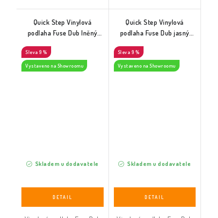
Quick Step Vinylová
Quick Step Vinylová
podlaha Fuse Dub lněný
podlaha Fuse Dub jasný
střední přírodní
světlý přírodní
9 %
9 %
(SGMPC20329)
(SGMPC20321)
Vystaveno na Showroomu
Vystaveno na Showroomu
Skladem u dodavatele
Skladem u dodavatele