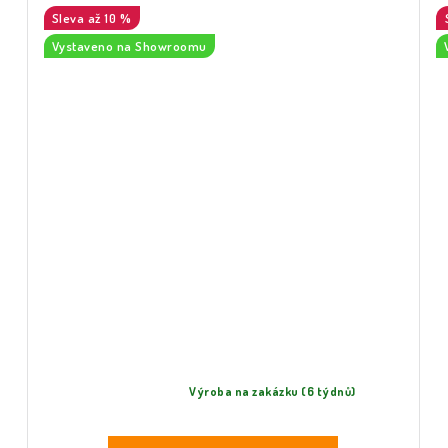
až 10 %
Vystaveno na Showroomu
Výroba na zakázku (6 týdnů)