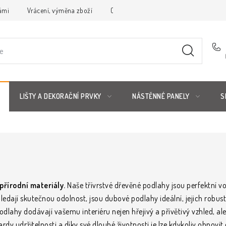
ámi
Vrácení, výměna zboží
Obchodní podmínky
Reklamační 
LIŠTY A DEKORAČNÍ PRVKY
NÁSTĚNNÉ PANELY
S
přírodní materiály.
Naše třívrstvé dřevěné podlahy jsou perfektní v
ledají skutečnou odolnost, jsou dubové podlahy ideální, jejich robustn
odlahy dodávají vašemu interiéru nejen hřejivý a přívětivý vzhled, al
dy udržitelnosti a díky své dlouhé životnosti je lze kdykoliv obnovit