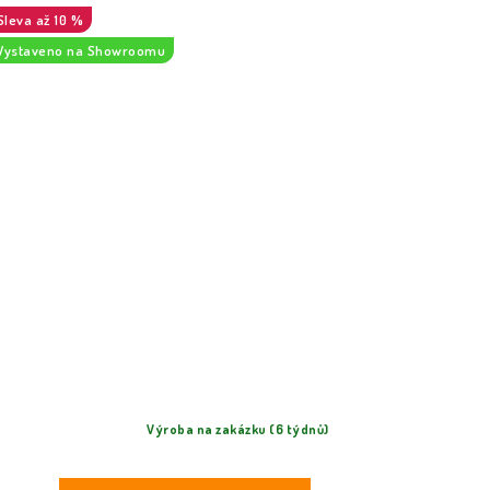
až 10 %
Vystaveno na Showroomu
Výroba na zakázku (6 týdnů)