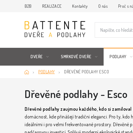
Přejít
B2B
REALIZACE
Kontakty
O nás
Proč s n
na
obsah
DVEŘE
SMRKOVÉ DVEŘE
PODLAHY
Domů
PODLAHY
DŘEVĚNÉ PODLAHY ESCO
Dřevěné podlahy - Esco
Dřevěné podlahy zaujmou každého, kdo si zamiloval 
domácnost, kde přinášejí tradiční eleganci. Pro ty, kdo h
ideálními i pro velmi frekventované prostory. Dřevěné p
nadčasovou investicí. Splňují moderní ekologické standar