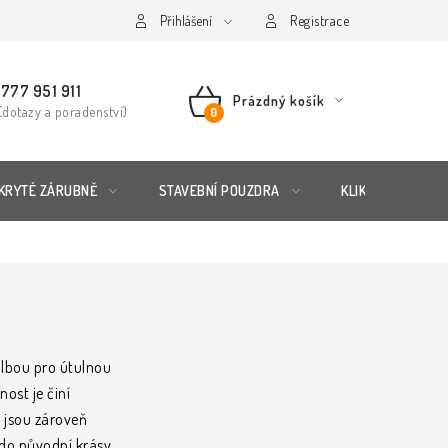
řád
Posuzování Jakosti
Přihlášení
GDPR
FAQ
Registrace
777 951 911
Prázdný košík
(dotazy a poradenství)
NÁKUPNÍ
KOŠÍK
KRYTÉ ZÁRUBNĚ
STAVEBNÍ POUZDRA
KLIKY & KOVÁNÍ
olbou pro útulnou
ost je činí
e jsou zároveň
 do původní krásy.