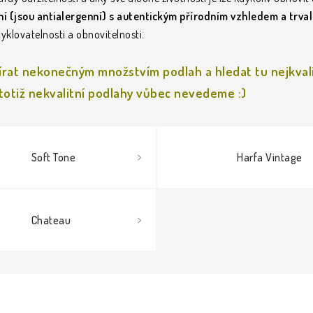
ení (jsou antialergenní) s autentickým přírodním vzhledem a trva
yklovatelnosti a obnovitelnosti.
bírat nekonečným množstvím podlah a hledat tu nejkvali
y totiž nekvalitní podlahy vůbec nevedeme :)
Soft Tone
Harfa Vintage
Chateau