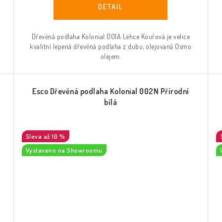
Dřevěná podlaha Kolonial 001A Lehce Kouřová je velice
kvalitní lepená dřevěná podlaha z dubu, olejovaná Osmo
olejem.
Esco Dřevěná podlaha Kolonial 002N Přírodní
bílá
až 10 %
Vystaveno na Showroomu