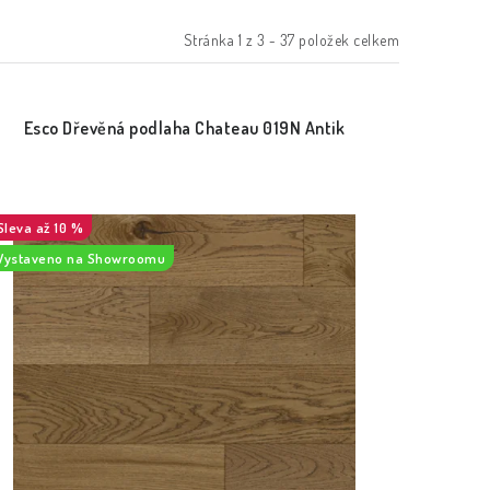
Stránka
1
z
3
-
37
položek celkem
Esco Dřevěná podlaha Chateau 019N Antik
až 10 %
Vystaveno na Showroomu