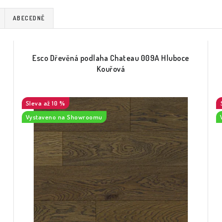
ABECEDNĚ
Esco Dřevěná podlaha Chateau 009A Hluboce
Kouřová
až 10 %
Vystaveno na Showroomu