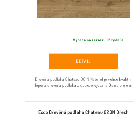
k
k
t
t
ů
ů
Výroba na zakázku (6 týdnů)
Dřevěná podlaha Chateau 001N Naturel je velice kvalitní
lepená dřevěná podlaha z dubu, olejovaná Osmo olejem.
Esco Dřevěná podlaha Chateau 020N Ořech