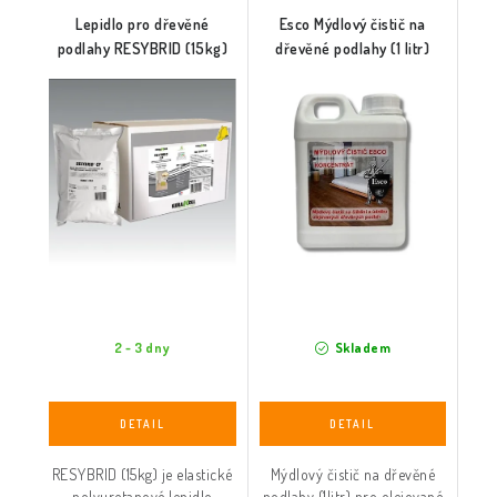
Lepidlo pro dřevěné
Esco Mýdlový čistič na
podlahy RESYBRID (15kg)
dřevěné podlahy (1 litr)
2 - 3 dny
Skladem
RESYBRID (15kg) je elastické
Mýdlový čistič na dřevěné
polyuretanové lepidlo
podlahy (1litr) pro olejované