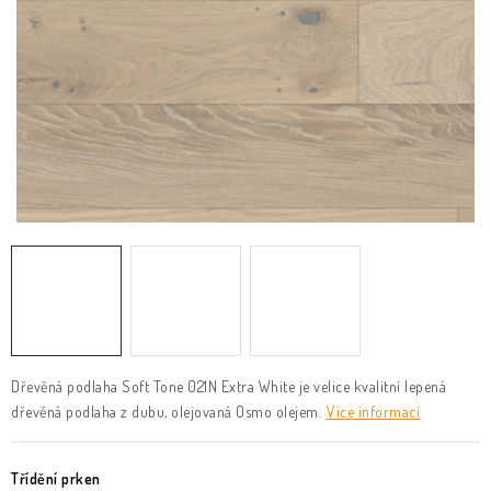
KLIKY & KOVÁNÍ
B2B
REALIZACE
Kontakty
O nás
Proč s námi
Vrácení, výměna zboží
Obchodní podmínky
Reklamační řád
Posuzování Jakosti
GDPR
FAQ
Dřevěná podlaha Soft Tone 021N Extra White je velice kvalitní lepená
dřevěná podlaha z dubu, olejovaná Osmo olejem.
Více informací
Třídění prken