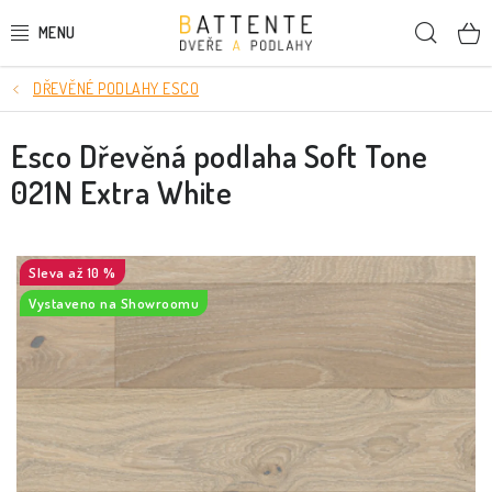
Přejít
Hleda
na
obsah
DŘEVĚNÉ PODLAHY ESCO
DVEŘE
Esco Dřevěná podlaha Soft Tone
SMRKOVÉ DVEŘE
021N Extra White
PODLAHY
LIŠTY A DEKORAČNÍ PRVKY
až 10 %
Vystaveno na Showroomu
NÁSTĚNNÉ PANELY
SKRYTÉ ZÁRUBNĚ
STAVEBNÍ POUZDRA