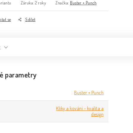
ariantu
Záruka
:
2 roky
Značka:
Buster + Punch
ptat se
Sdílet
y
é parametry
Buster + Punch
Kliky a kování - kvalita a
design