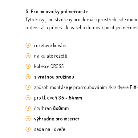
5. Pro milovníky jedinečnosti:
Tyto kliky jsou stvořeny pro domácí prostředí, kde moho
potenciál a přinést do vašeho domova pocit jedinečnost
rozetové kování
na kulaté rozetě
kolekce CROSS
s vratnou pružinou
způsob montáže je prošroubováním skrz dveře
FIX
pro tl. dveří
35 - 54mm
čtyřhran
8x8mm
výhradně pro interiér
sada na 1 dveře