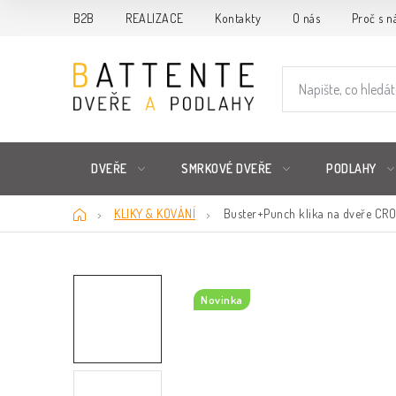
Přejít
B2B
REALIZACE
Kontakty
O nás
Proč s n
na
obsah
DVEŘE
SMRKOVÉ DVEŘE
PODLAHY
Domů
KLIKY & KOVÁNÍ
Buster+Punch klika na dveře CRO
Novinka