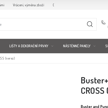
ámi
Vrácení, výměna zboží
Obchodní podmínky
Reklamační 
LIŠTY A DEKORAČNÍ PRVKY
NÁSTĚNNÉ PANELY
S
SS (nerez)
Buster+
CROSS 
Buster and Punc