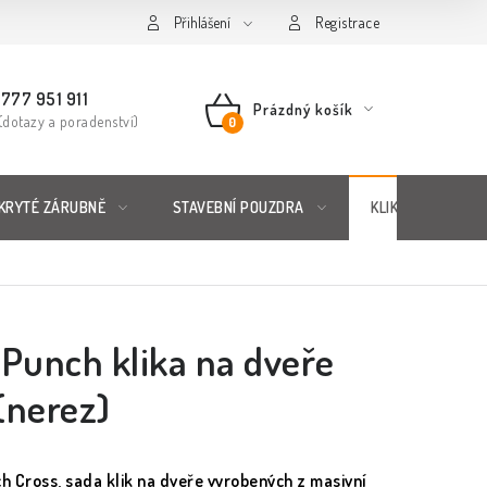
řád
Posuzování Jakosti
Přihlášení
GDPR
FAQ
Registrace
777 951 911
Prázdný košík
(dotazy a poradenství)
NÁKUPNÍ
KOŠÍK
KRYTÉ ZÁRUBNĚ
STAVEBNÍ POUZDRA
KLIKY & KOVÁNÍ
Punch klika na dveře
(nerez)
h Cross, sada klik na dveře vyrobených z masivní