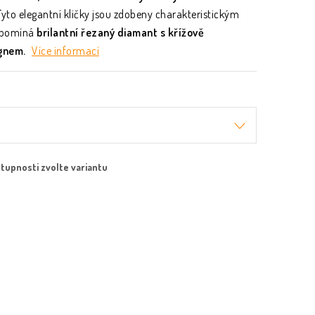
Tyto elegantní kličky jsou zdobeny charakteristickým
řipomíná
brilantní řezaný diamant s křížově
gnem.
Více informací