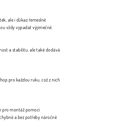
tek, ale i důkaz řemeslné
budou vždy vypadat výjimečně.
ost a stabilitu, ale také dodává
hop pro každou ruku, což z nich
ím pro montáž pomocí
ezchybně a bez potřeby náročné