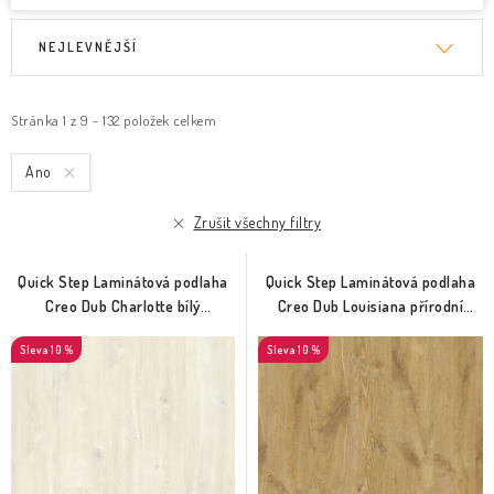
V
Ř
NEJLEVNĚJŠÍ
ý
a
p
z
i
e
Stránka
1
z
9
-
132
položek celkem
s
n
Ano
p
í
r
p
Zrušit všechny filtry
o
r
d
o
Quick Step Laminátová podlaha
Quick Step Laminátová podlaha
u
d
Creo Dub Charlotte bílý
Creo Dub Louisiana přírodní
(CRH3178)
(CRH3176)
k
u
10 %
10 %
t
k
ů
t
ů