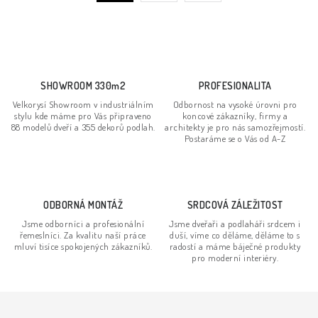
a
r
c
á
n
í
k
p
o
r
SHOWROOM 330m2
PROFESIONALITA
v
v
Velkorysí Showroom v industriálním
Odbornost na vysoké úrovni pro
á
k
stylu kde máme pro Vás připraveno
koncové zákazníky, firmy a
n
88 modelů dveří a 355 dekorů podlah.
architekty je pro nás samozřejmostí.
y
Postaráme se o Vás od A-Z
í
v
ý
p
ODBORNÁ MONTÁŽ
SRDCOVÁ ZÁLEŽITOST
i
s
Jsme odborníci a profesionální
Jsme dveřaři a podlaháři srdcem i
řemeslníci. Za kvalitu naší práce
duší, víme co děláme, děláme to s
u
mluví tisíce spokojených zákazníků.
radostí a máme báječné produkty
pro moderní interiéry.