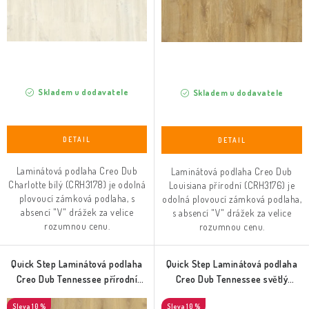
Skladem u dodavatele
Skladem u dodavatele
Laminátová podlaha Creo Dub
Laminátová podlaha Creo Dub
Charlotte bílý (CRH3178) je odolná
Louisiana přírodní (CRH3176) je
plovoucí zámková podlaha, s
odolná plovoucí zámková podlaha,
absencí "V" drážek za velice
s absencí "V" drážek za velice
rozumnou cenu.
rozumnou cenu.
Quick Step Laminátová podlaha
Quick Step Laminátová podlaha
Creo Dub Tennessee přírodní
Creo Dub Tennessee světlý
(CRH3180)
(CRH3179)
10 %
10 %