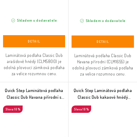
Skladem u dodavatele
Skladem u dodavatele
Laminátová podlaha Classic Dub
Laminátová podlaha Classic Dub
arašídově hnědý (CLM5800) je
Havana přírodní (CLM1655) je
odolná plovoucí zámková podlaha
odolná plovoucí zámková podlaha
za velice rozumnou cenu.
za velice rozumnou cenu.
Quick Step Laminátová podlaha
Quick Step Laminátová podlaha
Classic Dub Havana přírodní s
Classic Dub kakaově hnědý
řezy pilou (CLM1656)
(CLM5793)
10 %
10 %