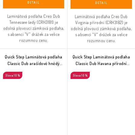
Laminátová podlaha Creo Dub
Laminátová podlaha Creo Dub
Tennessee šedý (CRH3181) je
Virginia přírodní (CRH3182) je
odolná plovoucí zámková podlaha,
odolná plovoucí zámková podlaha,
s absencí "V" drážek za velice
s absencí "V" drážek za velice
rozumnou cenu.
rozumnou cenu.
Quick Step Laminátová podlaha
Quick Step Laminátová podlaha
Classic Dub arašídově hnědý
Classic Dub Havana přírodní
(CLM5800)
(CLM1655)
10 %
10 %