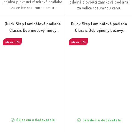
odolná plovoucí zámková podlaha
odolná plovoucí zámková podlaha
za velice rozumnou cenu.
za velice rozumnou cenu.
Quick Step Laminátová podlaha
Quick Step Laminátová podlaha
Classic Dub medový hnědý
Classic Dub ojíněný béžový
(CLM5792)
(CLM5799)
10 %
10 %
Skladem u dodavatele
Skladem u dodavatele