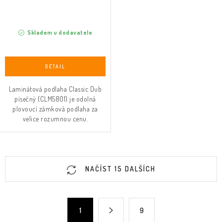
Skladem u dodavatele
Laminátová podlaha Classic Dub
písečný (CLM5801) je odolná
plovoucí zámková podlaha za
velice rozumnou cenu.
O
NAČÍST 15 DALŠÍCH
v
l
á
S
1
9
d
t