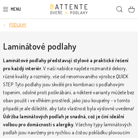
Přejít
Hleda
na
obsah
PODLAHY
DVEŘE
SMRKOVÉ DVEŘE
Laminátové podlahy
PODLAHY
Laminátové podlahy představují stylové a praktické řešení
pro každý interiér.
V naší nabídce najdete rozmanité dekory,
LIŠTY A DEKORAČNÍ PRVKY
různé kvality a rozměry, vše od renomovaného výrobce QUICK
STEP. Tyto podlahy jsou skvělé pro kombinaci s podlahovým
NÁSTĚNNÉ PANELY
topením, odolné proti poškrábání, a některé varianty můžete bez
obav použít i ve vlhkém prostředí, jako jsou koupelny - v tomto
SKRYTÉ ZÁRUBNĚ
případě je ale důležité, aby tato vlastnost byla výslovně uvedena!
Údržba laminátových podlah je snadná, což je činí ideální
STAVEBNÍ POUZDRA
volbou pro domácnosti s alergiky.
Všechny typy laminátových
podlah jsou navrženy pro rychlou a čistou pokládku plovoucím