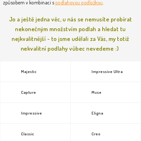
KLIKY & KOVÁNÍ
způsobem v kombinaci s
podlahovou podložkou
.
Jo a ještě jedna věc, u nás se nemusíte probírat
B2B
REALIZACE
Kontakty
O nás
Proč s námi
nekonečným množstvím podlah a hledat tu
Vrácení, výměna zboží
Obchodní podmínky
Reklamační řád
nejkvalitnější - to jsme udělali za Vás, my totiž
Posuzování Jakosti
GDPR
FAQ
nekvalitní podlahy vůbec nevedeme :)
Majestic
Impressive Ultra
Capture
Muse
Impressive
Eligna
Classic
Creo