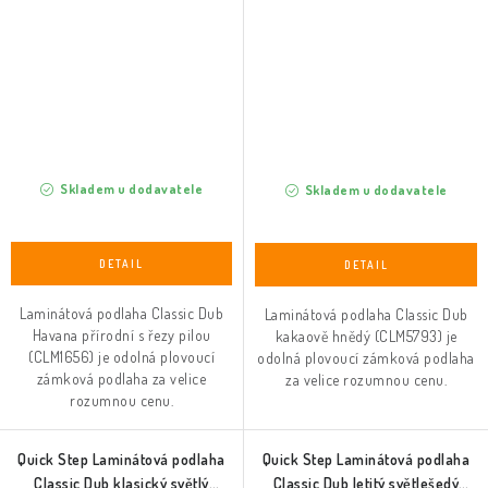
Skladem u dodavatele
Skladem u dodavatele
Laminátová podlaha Classic Dub
Laminátová podlaha Classic Dub
Havana přírodní s řezy pilou
kakaově hnědý (CLM5793) je
(CLM1656) je odolná plovoucí
odolná plovoucí zámková podlaha
zámková podlaha za velice
za velice rozumnou cenu.
rozumnou cenu.
Quick Step Laminátová podlaha
Quick Step Laminátová podlaha
Classic Dub klasický světlý
Classic Dub letitý světlešedý