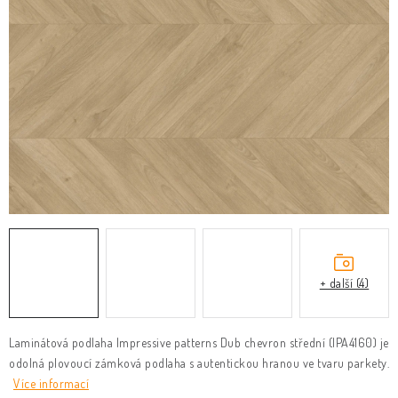
KLIKY & KOVÁNÍ
B2B
REALIZACE
Kontakty
O nás
Proč s námi
Vrácení, výměna zboží
Obchodní podmínky
Reklamační řád
Posuzování Jakosti
GDPR
FAQ
+ další (4)
Laminátová podlaha Impressive patterns Dub chevron střední (IPA4160) je
odolná plovoucí zámková podlaha s autentickou hranou ve tvaru parkety.
Více informací