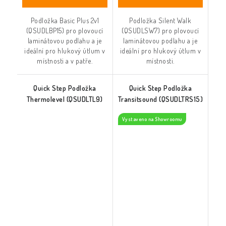
Podložka Basic Plus 2v1
Podložka Silent Walk
(QSUDLBP15) pro plovoucí
(QSUDLSW7) pro plovoucí
laminátovou podlahu a je
laminátovou podlahu a je
ideální pro hlukový útlum v
ideální pro hlukový útlum v
místnosti a v patře.
místnosti.
Quick Step Podložka
Quick Step Podložka
Thermolevel (QSUDLTL9)
Transitsound (QSUDLTRS15)
Vystaveno na Showroomu