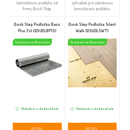
laminátovou podlahu od
výhradně pro zámkovou
firmy Quick Step.
laminátovou podlahu.
Quick Step Podložka Basic
Quick Step Podložka Silent
Plus 2v1 (QSUDLBP15)
Walk (QSUDLSW7)
Vystaveno na Showroomu
Vystaveno na Showroomu
Skladem u dodavatele
Skladem u dodavatele