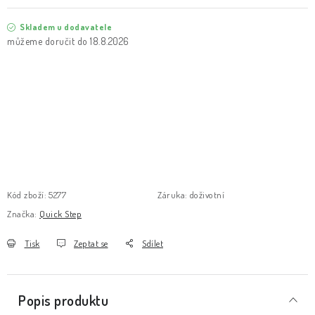
Skladem u dodavatele
18.8.2026
Kód zboží:
5277
Záruka
:
doživotní
Značka:
Quick Step
Tisk
Zeptat se
Sdílet
Popis produktu