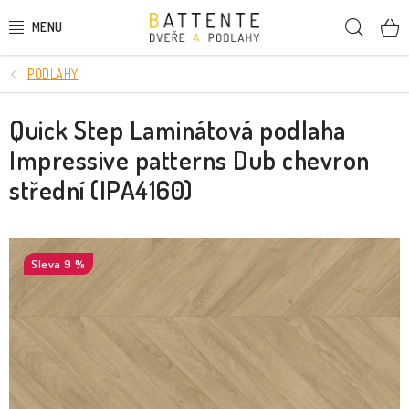
Přejít
Hleda
na
obsah
PODLAHY
DVEŘE
Quick Step Laminátová podlaha
SMRKOVÉ DVEŘE
Impressive patterns Dub chevron
PODLAHY
střední (IPA4160)
LIŠTY A DEKORAČNÍ PRVKY
9 %
NÁSTĚNNÉ PANELY
SKRYTÉ ZÁRUBNĚ
STAVEBNÍ POUZDRA