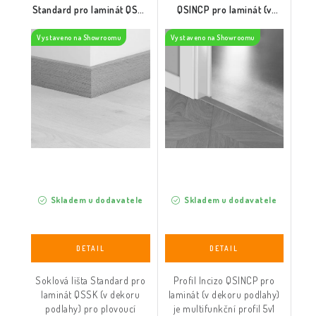
Standard pro laminát QSSK
QSINCP pro laminát (v
(v dekoru podlahy)
dekoru podlahy)
Vystaveno na Showroomu
Vystaveno na Showroomu
Skladem u dodavatele
Skladem u dodavatele
Soklová lišta Standard pro
Profil Incizo QSINCP pro
laminát QSSK (v dekoru
laminát (v dekoru podlahy)
podlahy) pro plovoucí
je multifunkční profil 5v1