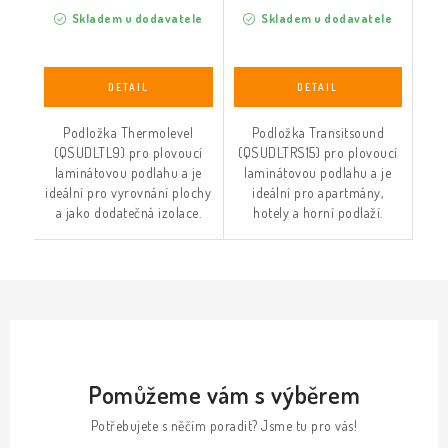
Skladem u dodavatele
Skladem u dodavatele
Podložka Thermolevel
Podložka Transitsound
(QSUDLTL9) pro plovoucí
(QSUDLTRS15) pro plovoucí
laminátovou podlahu a je
laminátovou podlahu a je
ideální pro vyrovnání plochy
ideální pro apartmány,
a jako dodatečná izolace.
hotely a horní podlaží.
Pomůžeme vám s výběrem
Potřebujete s něčím poradit? Jsme tu pro vás!