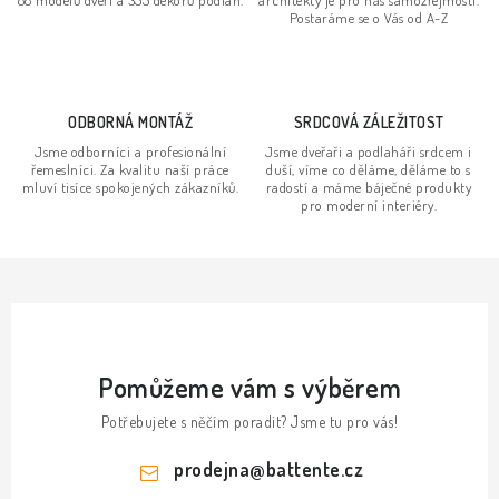
88 modelů dveří a 355 dekorů podlah.
architekty je pro nás samozřejmostí.
í
Postaráme se o Vás od A-Z
p
r
v
ODBORNÁ MONTÁŽ
SRDCOVÁ ZÁLEŽITOST
k
Jsme odborníci a profesionální
Jsme dveřaři a podlaháři srdcem i
y
řemeslníci. Za kvalitu naší práce
duší, víme co děláme, děláme to s
v
mluví tisíce spokojených zákazníků.
radostí a máme báječné produkty
pro moderní interiéry.
ý
p
i
s
u
Pomůžeme vám s výběrem
Potřebujete s něčím poradit? Jsme tu pro vás!
prodejna
@
battente.cz