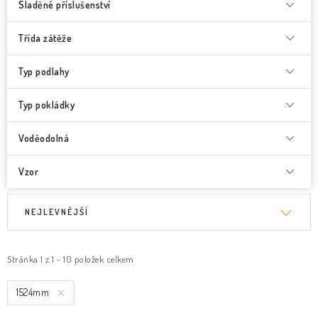
Sladěné příslušenství
Třída zátěže
Typ podlahy
Typ pokládky
Voděodolná
Vzor
V
Ř
NEJLEVNĚJŠÍ
ý
a
p
z
i
e
Stránka
1
z
1
-
10
položek celkem
s
n
1524mm
p
í