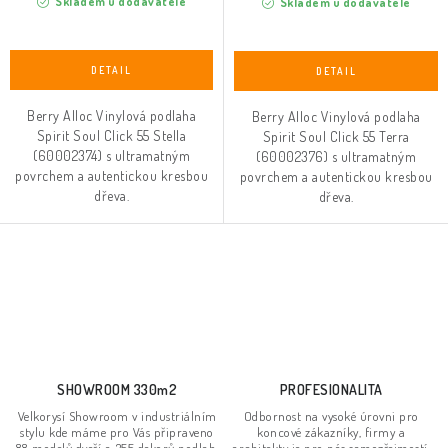
Skladem u dodavatele
Skladem u dodavatele
Berry Alloc Vinylová podlaha
Berry Alloc Vinylová podlaha
Spirit Soul Click 55 Stella
Spirit Soul Click 55 Terra
(60002374) s ultramatným
(60002376) s ultramatným
povrchem a autentickou kresbou
povrchem a autentickou kresbou
dřeva.
dřeva.
O
v
l
á
d
SHOWROOM 330m2
PROFESIONALITA
a
Velkorysí Showroom v industriálním
Odbornost na vysoké úrovni pro
stylu kde máme pro Vás připraveno
koncové zákazníky, firmy a
c