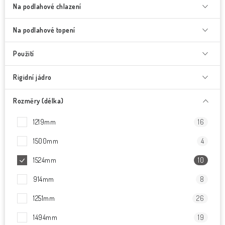
Na podlahové chlazení
Na podlahové topení
Použití
Rigidní jádro
Rozměry (délka)
1219mm
16
1500mm
4
1524mm
10
914mm
8
1251mm
26
1494mm
19