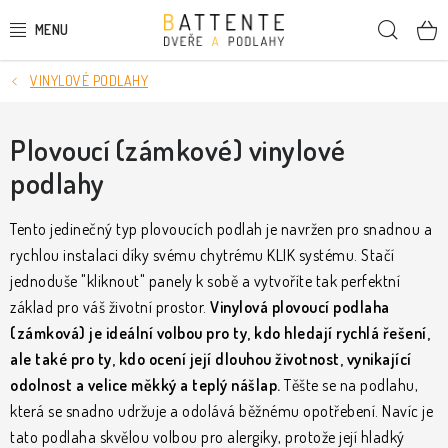
Přejít
Hleda
na
obsah
VINYLOVÉ PODLAHY
DVEŘE
SMRKOVÉ DVEŘE
Plovoucí (zámkové) vinylové
podlahy
PODLAHY
Tento jedinečný typ plovoucích podlah je navržen pro snadnou a
LIŠTY A DEKORAČNÍ PRVKY
rychlou instalaci díky svému chytrému KLIK systému. Stačí
jednoduše "kliknout" panely k sobě a vytvoříte tak perfektní
NÁSTĚNNÉ PANELY
základ pro váš životní prostor.
Vinylová plovoucí podlaha
(zámková) je ideální volbou pro ty, kdo hledají rychlá řešení,
SKRYTÉ ZÁRUBNĚ
ale také pro ty, kdo ocení její dlouhou životnost, vynikající
odolnost a velice měkký a teplý nášlap.
Těšte se na podlahu,
STAVEBNÍ POUZDRA
která se snadno udržuje a odolává běžnému opotřebení. Navíc je
tato podlaha skvělou volbou pro alergiky, protože její hladký