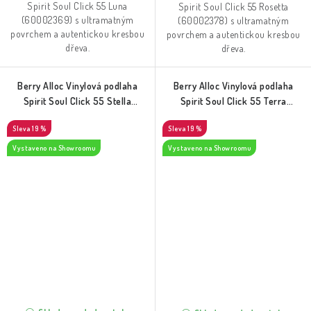
Spirit Soul Click 55 Luna
Spirit Soul Click 55 Rosetta
(60002369) s ultramatným
(60002378) s ultramatným
povrchem a autentickou kresbou
povrchem a autentickou kresbou
dřeva.
dřeva.
Berry Alloc Vinylová podlaha
Berry Alloc Vinylová podlaha
Spirit Soul Click 55 Stella
Spirit Soul Click 55 Terra
(60002374)
(60002376)
19 %
19 %
Vystaveno na Showroomu
Vystaveno na Showroomu