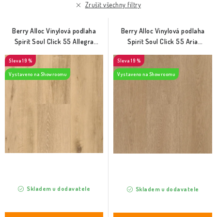
r
p
Zrušit všechny filtry
o
r
d
o
Berry Alloc Vinylová podlaha
Berry Alloc Vinylová podlaha
u
d
Spirit Soul Click 55 Allegra
Spirit Soul Click 55 Aria
(60002377)
(60002370)
k
u
19 %
19 %
t
k
Vystaveno na Showroomu
Vystaveno na Showroomu
ů
t
ů
Skladem u dodavatele
Skladem u dodavatele