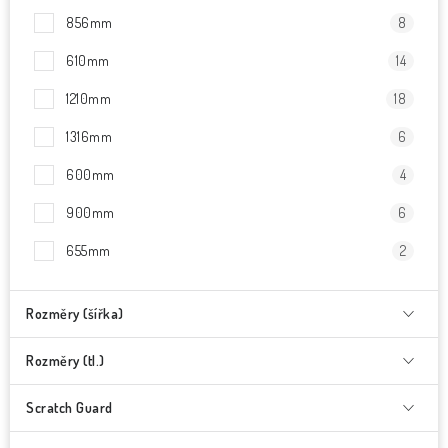
856mm
8
610mm
14
1210mm
18
1316mm
6
600mm
4
900mm
6
655mm
2
Rozměry (šířka)
Rozměry (tl.)
Scratch Guard