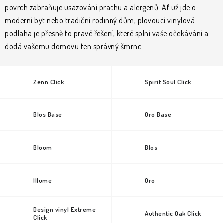
KLIKY & KOVÁNÍ
povrch zabraňuje usazování prachu a alergenů. Ať už jde o
moderní byt nebo tradiční rodinný dům, plovoucí vinylová
B2B
REALIZACE
Kontakty
O nás
Proč s námi
podlaha je přesně to pravé řešení, které splní vaše očekávání a
Vrácení, výměna zboží
Obchodní podmínky
Reklamační řád
dodá vašemu domovu ten správný šmrnc.
Posuzování Jakosti
GDPR
FAQ
Zenn Click
Spirit Soul Click
Blos Base
Oro Base
Bloom
Blos
Illume
Oro
Design vinyl Extreme
Authentic Oak Click
Click