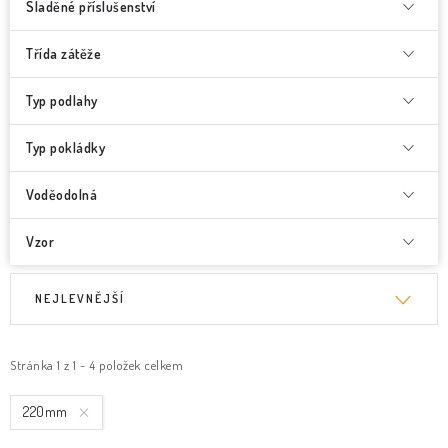
Sladěné příslušenství
Třída zátěže
Typ podlahy
Typ pokládky
Voděodolná
Vzor
V
Ř
NEJLEVNĚJŠÍ
ý
a
p
z
i
e
Stránka
1
z
1
-
4
položek celkem
s
n
220mm
p
í