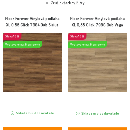
r
p
Zrušit všechny filtry
o
r
d
o
Floor Forever Vinylová podlaha
Floor Forever Vinylová podlaha
u
d
XL 0,55 Click 7984 Dub Sirius
XL 0,55 Click 7986 Dub Vega
k
u
10 %
10 %
t
k
Vystaveno na Showroomu
Vystaveno na Showroomu
ů
t
ů
Skladem u dodavatele
Skladem u dodavatele