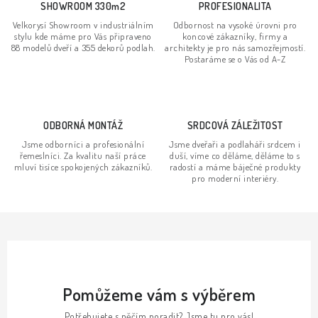
d
SHOWROOM 330m2
PROFESIONALITA
a
Velkorysí Showroom v industriálním
Odbornost na vysoké úrovni pro
stylu kde máme pro Vás připraveno
koncové zákazníky, firmy a
c
88 modelů dveří a 355 dekorů podlah.
architekty je pro nás samozřejmostí.
í
Postaráme se o Vás od A-Z
p
r
v
ODBORNÁ MONTÁŽ
SRDCOVÁ ZÁLEŽITOST
k
Jsme odborníci a profesionální
Jsme dveřaři a podlaháři srdcem i
y
řemeslníci. Za kvalitu naší práce
duší, víme co děláme, děláme to s
v
mluví tisíce spokojených zákazníků.
radostí a máme báječné produkty
pro moderní interiéry.
ý
p
i
s
u
Pomůžeme vám s výběrem
Potřebujete s něčím poradit? Jsme tu pro vás!