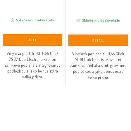
Skladem u dodavatele
Skladem u dodavatele
Vinylová podlaha XL 0,55 Click
Vinylová podlaha XL 0,55 Click
7987 Dub Electra je kvalitní
7991 Dub Polaris je kvalitní
zámková podlaha s integrovanou
zámková podlaha s integrovanou
podložkou a jako bonus extra
podložkou a jako bonus extra
velká prkna.
velká prkna.
O
v
l
á