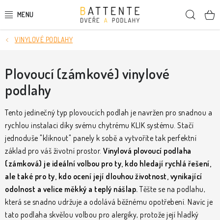
Přejít
Hleda
na
obsah
VINYLOVÉ PODLAHY
DVEŘE
SMRKOVÉ DVEŘE
Plovoucí (zámkové) vinylové
podlahy
PODLAHY
Tento jedinečný typ plovoucích podlah je navržen pro snadnou a
LIŠTY A DEKORAČNÍ PRVKY
rychlou instalaci díky svému chytrému KLIK systému. Stačí
jednoduše "kliknout" panely k sobě a vytvoříte tak perfektní
NÁSTĚNNÉ PANELY
základ pro váš životní prostor.
Vinylová plovoucí podlaha
(zámková) je ideální volbou pro ty, kdo hledají rychlá řešení,
SKRYTÉ ZÁRUBNĚ
ale také pro ty, kdo ocení její dlouhou životnost, vynikající
odolnost a velice měkký a teplý nášlap.
Těšte se na podlahu,
STAVEBNÍ POUZDRA
která se snadno udržuje a odolává běžnému opotřebení. Navíc je
tato podlaha skvělou volbou pro alergiky, protože její hladký