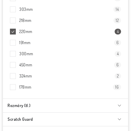
303mm
14
218mm
12
220mm
4
191mm
6
300mm
4
450mm
6
324mm
2
178mm
16
Rozměry (tl.)
Scratch Guard