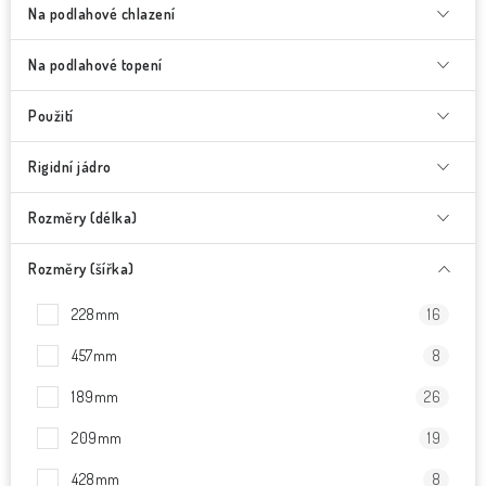
Na podlahové chlazení
Na podlahové topení
Použití
Rigidní jádro
Rozměry (délka)
Rozměry (šířka)
228mm
16
457mm
8
189mm
26
209mm
19
428mm
8