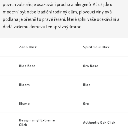
KLIKY & KOVÁNÍ
povrch zabraňuje usazování prachu a alergenů. Ať už jde o
moderní byt nebo tradiční rodinný dům, plovoucí vinylová
B2B
REALIZACE
Kontakty
O nás
Proč s námi
podlaha je přesně to pravé řešení, které splní vaše očekávání a
Vrácení, výměna zboží
Obchodní podmínky
Reklamační řád
dodá vašemu domovu ten správný šmrnc.
Posuzování Jakosti
GDPR
FAQ
Zenn Click
Spirit Soul Click
Blos Base
Oro Base
Bloom
Blos
Illume
Oro
Design vinyl Extreme
Authentic Oak Click
Click