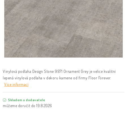
KLIKY & KOVÁNÍ
B2B
REALIZACE
Kontakty
O nás
Proč s námi
Vrácení, výměna zboží
Obchodní podmínky
Reklamační řád
Posuzování Jakosti
GDPR
FAQ
Vinylová podlaha Design Stone 9971 Ornament Grey
je velice kvalitní
lepená vinylová podlaha v dekoru kamene
od firmy Floor Forever.
Více informací
Skladem u dodavatele
19.8.2026