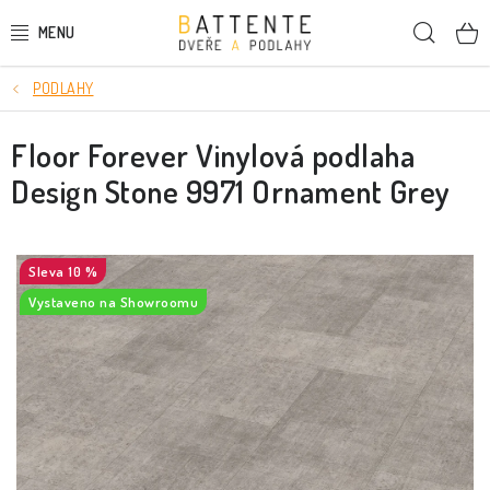
Přejít
Hleda
na
obsah
PODLAHY
DVEŘE
Floor Forever Vinylová podlaha
SMRKOVÉ DVEŘE
Design Stone 9971 Ornament Grey
PODLAHY
LIŠTY A DEKORAČNÍ PRVKY
10 %
Vystaveno na Showroomu
NÁSTĚNNÉ PANELY
SKRYTÉ ZÁRUBNĚ
STAVEBNÍ POUZDRA