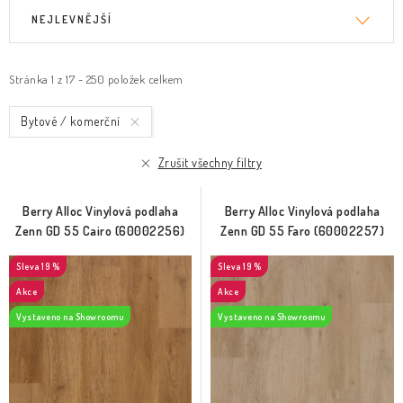
V
Ř
NEJLEVNĚJŠÍ
ý
a
p
z
i
e
Stránka
1
z
17
-
250
položek celkem
s
n
Bytové / komerční
p
í
r
p
Zrušit všechny filtry
o
r
d
o
Berry Alloc Vinylová podlaha
Berry Alloc Vinylová podlaha
u
d
Zenn GD 55 Cairo (60002256)
Zenn GD 55 Faro (60002257)
k
u
19 %
19 %
t
k
Akce
Akce
ů
t
Vystaveno na Showroomu
Vystaveno na Showroomu
ů