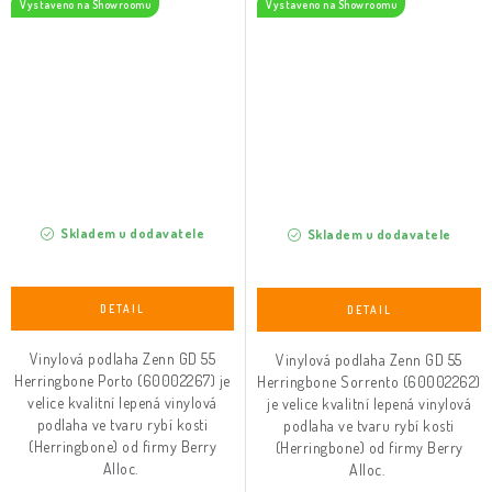
Vystaveno na Showroomu
Vystaveno na Showroomu
Skladem u dodavatele
Skladem u dodavatele
Vinylová podlaha Zenn GD 55
Vinylová podlaha Zenn GD 55
Herringbone Porto (60002267) je
Herringbone Sorrento (60002262)
velice kvalitní lepená vinylová
je velice kvalitní lepená vinylová
podlaha ve tvaru rybí kosti
podlaha ve tvaru rybí kosti
(Herringbone) od firmy Berry
(Herringbone) od firmy Berry
Alloc.
Alloc.