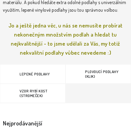
KLIKY & KOVÁNÍ
materiálu. A pokud hledáte extra odolné podlahy s univerzálním
využitím, lepené vinylové podlahy jsou tou správnou volbou.
B2B
REALIZACE
Kontakty
O nás
Proč s námi
Jo a ještě jedna věc, u nás se nemusíte probírat
Vrácení, výměna zboží
Obchodní podmínky
Reklamační řád
nekonečným množstvím podlah a hledat tu
Posuzování Jakosti
GDPR
FAQ
nejkvalitnější - to jsme udělali za Vás, my totiž
nekvalitní podlahy vůbec nevedeme :)
PLOVOUCÍ PODLAHY
LEPENÉ PODLAHY
(KLIK)
VZOR RYBÍ KOST
(STROMEČEK)
Nejprodávanější