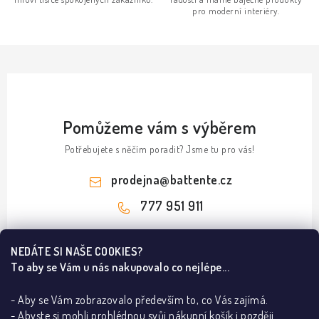
pro moderní interiéry.
Pomůžeme vám s výběrem
Potřebujete s něčím poradit? Jsme tu pro vás!
prodejna
@
battente.cz
777 951 911
Z
NEDÁTE SI NAŠE COOKIES?
á
To aby se Vám u nás nakupovalo co nejlépe...
Informace pro vás
p
a
- Aby se Vám zobrazovalo především to, co Vás zajímá.
B2B
Ze světa dveří a podlah
- Abyste si mohli prohlédnou svůj nákupní košík i později.