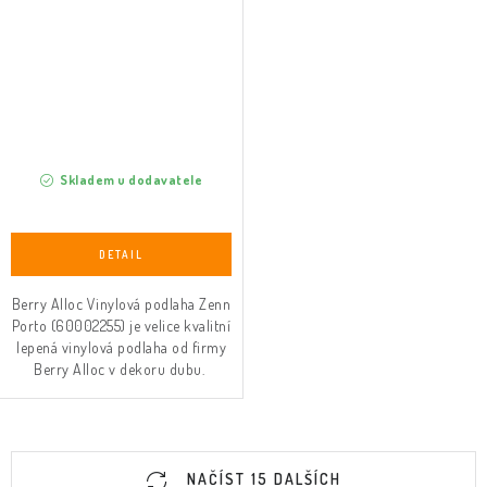
Skladem u dodavatele
Berry Alloc Vinylová podlaha Zenn
Porto (60002255) je velice kvalitní
lepená vinylová podlaha od firmy
Berry Alloc v dekoru dubu.
O
NAČÍST 15 DALŠÍCH