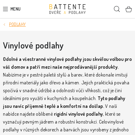
Přejít
Hleda
na
obsah
PODLAHY
DVEŘE
SMRKOVÉ DVEŘE
Vinylové podlahy
PODLAHY
Odolné a všestranné vinylové podlahy jsou skvělou volbou pro
váš domov a patří mezi naše nejprodávanější produkty.
LIŠTY A DEKORAČNÍ PRVKY
Nabízíme je v pestré paletě stylů a barev, které dokonale imitují
přírodní materiály jako dřevo a kámen. Jejich praktická povaha
NÁSTĚNNÉ PANELY
spočívá v snadné údržbě a odolnosti vůči vlhkosti, což je činí
ideálními pro využití v kuchyních a koupelnách.
Tyto podlahy
SKRYTÉ ZÁRUBNĚ
jsou navíc příjemně teplé a komfortní na došlap.
V naší
nabídce najdete oblíbené
rigidní vinylové podlahy
, které se
STAVEBNÍ POUZDRA
vyznačují pevným jádrem a robustní konstrukcí. Celovinylové
podlahy v různých dekorech a barvách jsou vyrobeny z jednoho