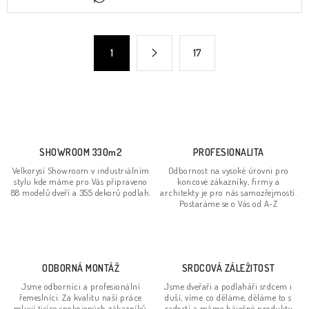
v
l
á
S
1
17
d
t
a
r
c
á
n
í
k
p
o
r
SHOWROOM 330m2
PROFESIONALITA
v
v
Velkorysí Showroom v industriálním
Odbornost na vysoké úrovni pro
á
k
stylu kde máme pro Vás připraveno
koncové zákazníky, firmy a
n
88 modelů dveří a 355 dekorů podlah.
architekty je pro nás samozřejmostí.
y
Postaráme se o Vás od A-Z
í
v
ý
p
ODBORNÁ MONTÁŽ
SRDCOVÁ ZÁLEŽITOST
i
s
Jsme odborníci a profesionální
Jsme dveřaři a podlaháři srdcem i
řemeslníci. Za kvalitu naší práce
duší, víme co děláme, děláme to s
u
mluví tisíce spokojených zákazníků.
radostí a máme báječné produkty