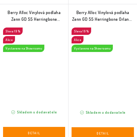
Berry Alloc Vinylová podlaha
Berry Alloc Vinylová podlaha
Zenn GD 55 Herringbone
Zenn GD 55 Herringbone Orlando
Monsanto (60002263)
(60002264)
19 %
19 %
Akce
Akce
Vystaveno na Showroomu
Vystaveno na Showroomu
Skladem u dodavatele
Skladem u dodavatele